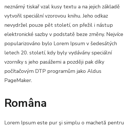
neznámý tiskař vzal kusy textu a na jejich základě
vytvořil speciální vzorovou knihu. Jeho odkaz
nevydržel pouze pět století, on přežil i nástup
elektronické sazby v podstatě beze změny. Nejvíce
popularizováno bylo Lorem Ipsum v šedesátých
letech 20. století, kdy byly vydávány speciální
vzorníky s jeho pasážemi a později pak díky
počítačovým DTP programům jako Aldus
PageMaker.
Româna
Lorem Ipsum este pur şi simplu o machetă pentru