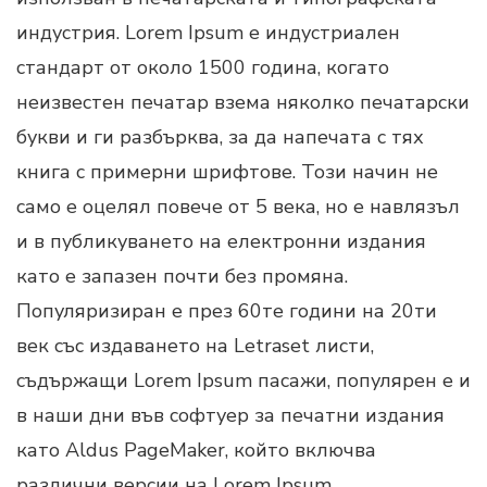
индустрия. Lorem Ipsum е индустриален
стандарт от около 1500 година, когато
неизвестен печатар взема няколко печатарски
букви и ги разбърква, за да напечата с тях
книга с примерни шрифтове. Този начин не
само е оцелял повече от 5 века, но е навлязъл
и в публикуването на електронни издания
като е запазен почти без промяна.
Популяризиран е през 60те години на 20ти
век със издаването на Letraset листи,
съдържащи Lorem Ipsum пасажи, популярен е и
в наши дни във софтуер за печатни издания
като Aldus PageMaker, който включва
различни версии на Lorem Ipsum.