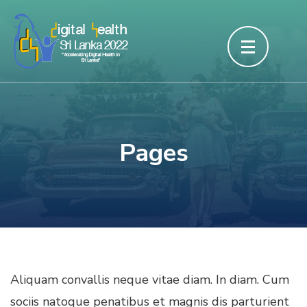
Skip
to
content
(Press
Enter)
Pages
Aliquam convallis neque vitae diam. In diam. Cum
sociis natoque penatibus et magnis dis parturient