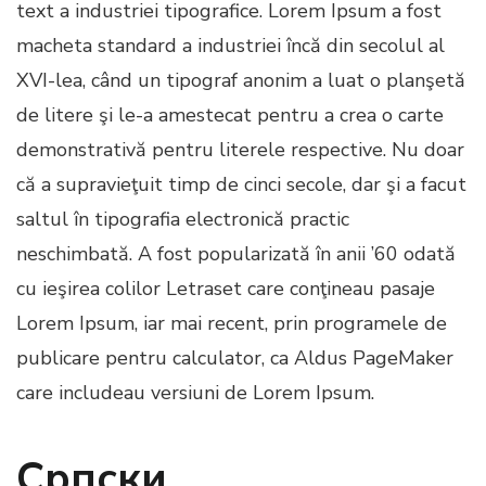
text a industriei tipografice. Lorem Ipsum a fost
macheta standard a industriei încă din secolul al
XVI-lea, când un tipograf anonim a luat o planşetă
de litere şi le-a amestecat pentru a crea o carte
demonstrativă pentru literele respective. Nu doar
că a supravieţuit timp de cinci secole, dar şi a facut
saltul în tipografia electronică practic
neschimbată. A fost popularizată în anii ’60 odată
cu ieşirea colilor Letraset care conţineau pasaje
Lorem Ipsum, iar mai recent, prin programele de
publicare pentru calculator, ca Aldus PageMaker
care includeau versiuni de Lorem Ipsum.
Српски