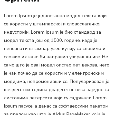
Lorem Ipsum је једноставно модел текста који
се користи у штампарској и словослагачкој
индустрији. Lorem ipsum је био стандард за
модел текста још од 1500. године, када је
непознати штампар узео кутију са словима и
сложио их како би направио узорак књиге. Не
само што је овај модел опстао пет векова, него
је чак почео да се користи и у електронским
медијима, непроменивши се. Популаризован је
шездесетих година двадесетог века заједно са
листовима летерсета који су садржали Lorem
Ipsum пасусе, а данас са софтверским пакетом
за прелом као што је Aldus PageMaker који је