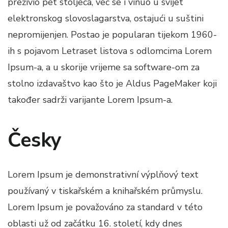
preživio pet stoljeća, već se i vinuo u svijet
elektronskog slovoslagarstva, ostajući u suštini
nepromijenjen. Postao je popularan tijekom 1960-
ih s pojavom Letraset listova s odlomcima Lorem
Ipsum-a, a u skorije vrijeme sa software-om za
stolno izdavaštvo kao što je Aldus PageMaker koji
također sadrži varijante Lorem Ipsum-a.
Česky
Lorem Ipsum je demonstrativní výplňový text
používaný v tiskařském a knihařském průmyslu.
Lorem Ipsum je považováno za standard v této
oblasti už od začátku 16. století, kdy dnes